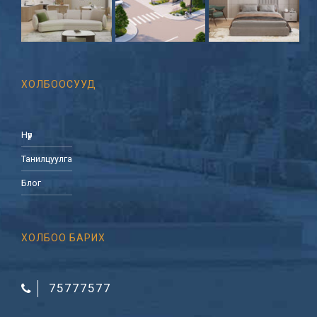
ХОЛБООСУУД
Нүүр
Танилцуулга
Блог
ХОЛБОО БАРИХ
75777577