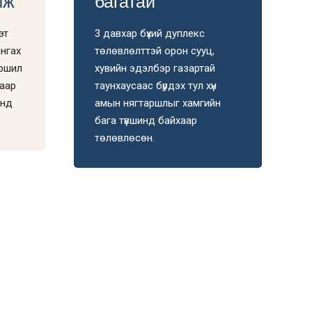
мж
багатай
эт
3 давхар бүхий дуплекс
ангах
төлөвлөлттэй орон сууц,
аршил
хувийн эдэлбэр газартай
жаар
таунхаусаас бүрдэх тул хүн
инд
амын нягтаршлыг хамгийн
бага түвшинд байхаар
төлөвлөсөн.