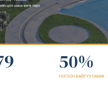
ийн цоо шинэ өнгө төрх
5
7
3
8
6
8
4
9
7
9
5
0
%
8
0
6
НОГООН БАЙГУУЛАМЖ
9
7