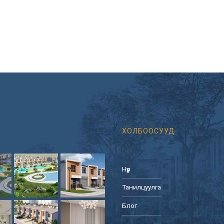
ХОЛБООСУУД
Нүүр
Танилцуулга
Блог