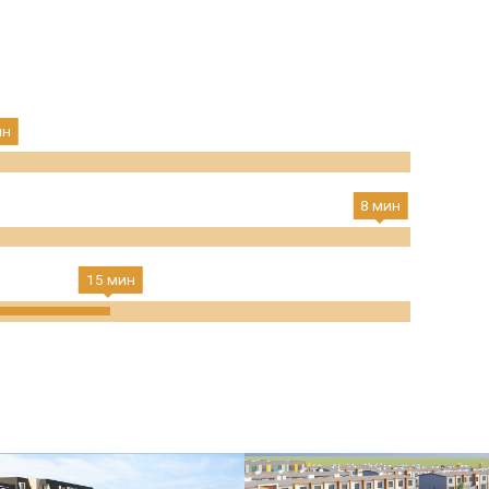
ин
8 мин
15 мин