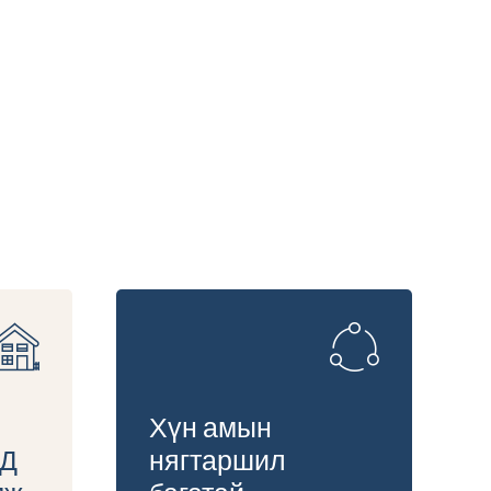
6
7
8
9
Хүн амын
0
НД
нягтаршил