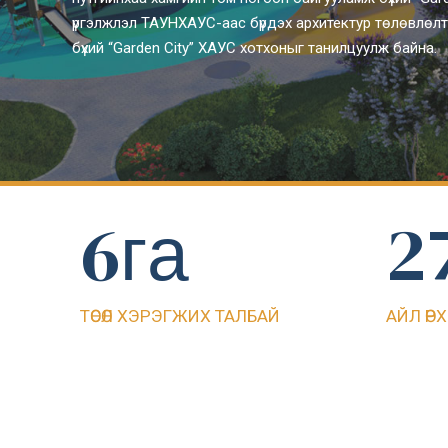
үргэлжлэл ТАУНХАУС-аас бүрдэх архитектур төлөвлөлт
4
0
бүхий “Garden City” ХАУС хотхоныг танилцуулж байна.
5
1
6
г
а
2
7
3
ТӨСӨЛ ХЭРЭГЖИХ ТАЛБАЙ
АЙЛ ӨРХ
8
4