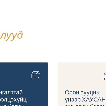
0
8
9
лууд
0
нгалттай
Орон сууцны
рэлцэхүйц
үнээр ХАУСА