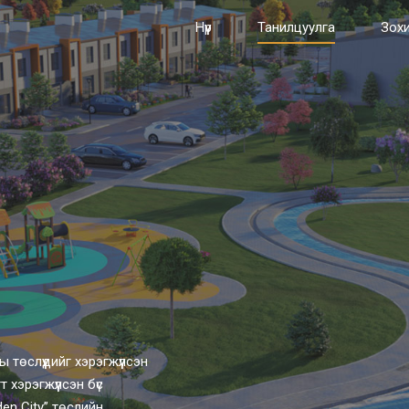
0
2
3
Нүүр
Танилцуулга
Зохи
1
3
4
2
4
0
5
3
5
1
6
4
6
2
7
төслүүдийг хэрэгжүүлсэн
хэрэгжүүлсэн бүс
en City” төслийн