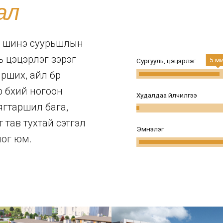
ал
ын шинэ суурьшлын
ь цэцэрлэг зэрэг
5 м
Сургууль, цэцэрлэг
рших, айл бүр
р бүхий ногоон
Худалдаа үйлчилгээ
ягтаршил бага,
 тав тухтай сэтгэл
Эмнэлэг
лог юм.