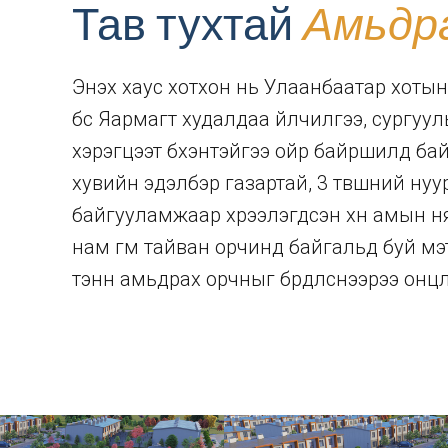
Тав тухтай
Амьдр
Энэхүү хаус хотхон нь Улаанбаатар хот
бүс Яармагт худалдаа үйлчилгээ, сургуул
хэрэгцээт бүхэнтэйгээ ойр байршилд бай
хувийн эдэлбэр газартай, 3 түвшний нуу
байгууламжаар хүрээлэгдсэн хүн амын н
нам гүм тайван орчинд байгальд буй мэт
тэнүүн амьдрах орчныг бүрдүүлснээрээ онц