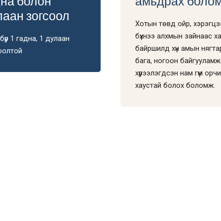
дна болон
амьдрах боло
лаан зогсоол
Хотын төвд ойр, хэрэгцэ
бүхнээ алхмын зайнаас х
бүр 1 гадна, 1 дулаан
байршилд хүн амын нягт
оолтой
бага, ногоон байгуулам
хүрээлэгдсэн нам гүм орч
хаустай болох боломж.