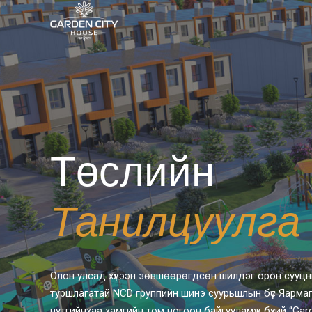
0
1
Төслийн
Танилцуулга
2
3
Олон улсад хүлээн зөвшөөрөгдсөн шилдэг орон сууцны 
туршлагатай NCD группийн шинэ суурьшлын бүс Яармагт 
нутгийнхаа хамгийн том ногоон байгууламж бүхий “Gard