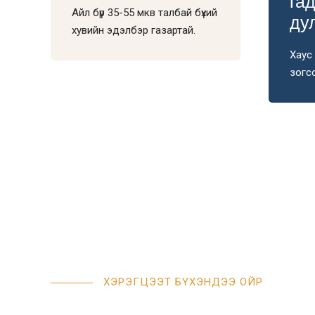
га
Айл бүр 35-55 мкв талбай бүхий
ду
0
хувийн эдэлбэр газартай.
Хаус 
зогс
ХЭРЭГЦЭЭТ БҮХЭНДЭЭ ОЙР