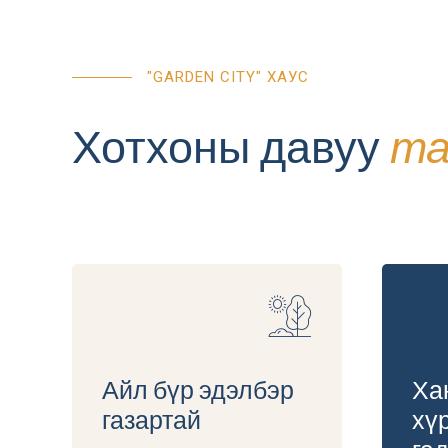
9
5
"GARDEN CITY" ХАУС
0
6
Хотхоны давуу
та
7
8
Айл бүр эдэлбэр
Ха
9
газартай
хү