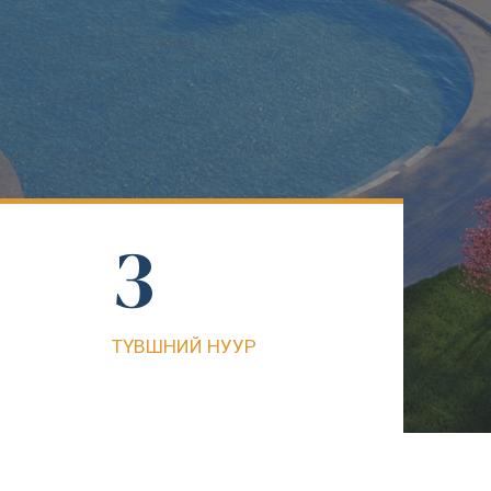
1
2
3
4
ТҮВШНИЙ НУУР
5