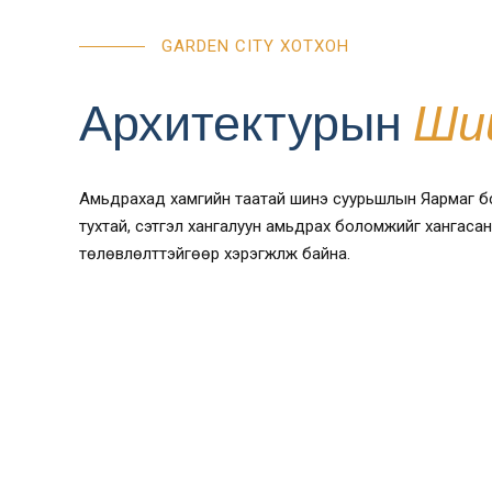
GARDEN CITY ХОТХОН
Архитектурын
Ши
Амьдрахад хамгийн таатай шинэ суурьшлын Яармаг бүсэд
тухтай, сэтгэл хангалуун амьдрах боломжийг хангасан 
төлөвлөлттэйгөөр хэрэгжүүлж байна.