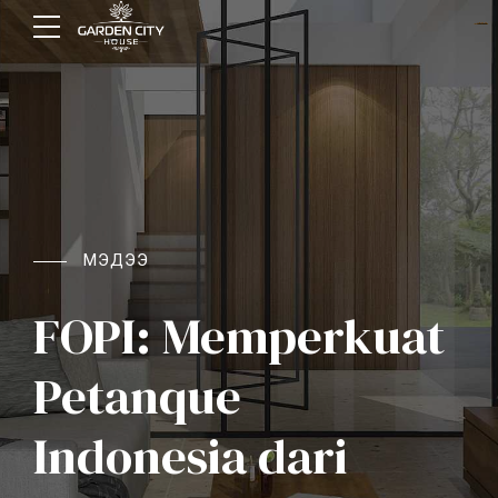
situs slot gacor
situs slot gacor
slot gacor hari ini
slot thailand
slot gacor hari ini
slot gacor hari ini
kampungbet
situs togel
toto togel
slot online
slot online
slot online
toto togel
toto togel
toto togel
toto togel
toto togel
toto togel
toto togel
situs togel
toto togel
toto togel
toto togel
toto togel
toto togel
toto togel
toto togel
toto togel
situs gacor
situs gacor
situs toto
situs slot
slot gacor
situs gacor
situs gacor
toto slot
slot gacor
situs toto
situs slot
situs slot
situs slot
slot gacor
situs toto
situs toto
slot gacor
situs gacor
slot gacor
situs toto
situs toto
situs toto
slot gacor
situs slot
slot gacor
situs slot
situs slot
situs gacor
situs toto
situs toto
situs toto
situs toto
situs toto
situs slot
slot gacor
situs toto
toto slot
situs gacor
situs toto
situs toto
toto slot
situs gacor
slot gacor
situs toto
situs slot
situs gacor
situs gacor
situs toto
situs slot
situs slot
situs toto
situs slot
situs toto
situs slot
situs slot
slot gacor
situs toto
situs slot
slot gacor
situs toto
toto slot
situs toto
situs toto
situs toto
toto slot
slot gacor
situs toto
situs toto
situs slot
slot gacor
situs toto
situs slot
slot gacor
situs toto
situs slot
situs toto
situs toto
situs toto
situs slot
situs gacor
situs slot
link slot
link gacor
link gacor
link slot
link slot
link slot
link gacor
link slot
link slot
gimbal4d
gimbal4d
gimbal4d
link slot
link slot
link slot
link slot
bento4d
link slot
link slot
gimbal4d
link slot
link gacor
link slot
link slot
rimbatoto
toto hk
toto hk
toto
toto
toto
toto
toto
toto
МЭДЭЭ
FOPI: Memperkuat
Petanque
Indonesia dari