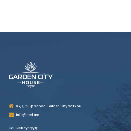
ХУД, 23-р хороо, Garden City хотхон
info@ncd.mn
Сошиал сувгууд: