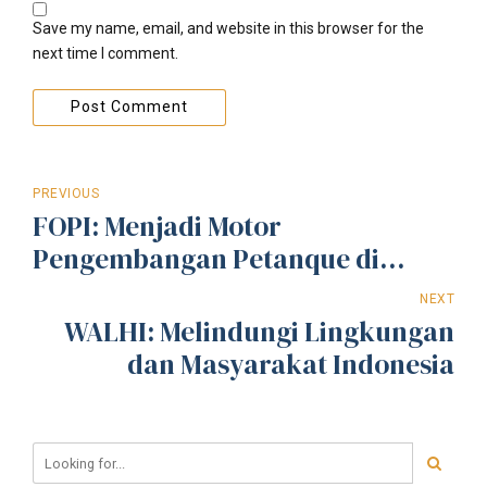
Save my name, email, and website in this browser for the
next time I comment.
Post Comment
PREVIOUS
FOPI: Menjadi Motor
Pengembangan Petanque di
Indonesia
NEXT
WALHI: Melindungi Lingkungan
dan Masyarakat Indonesia