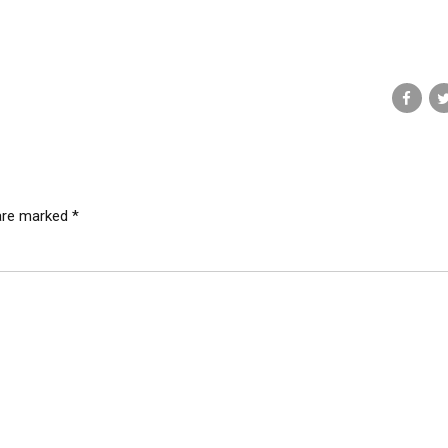
 are marked *