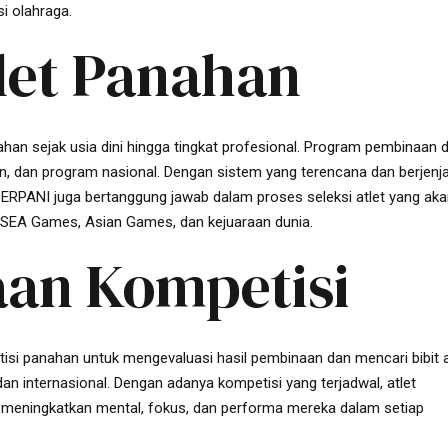
 olahraga.
let Panahan
an sejak usia dini hingga tingkat profesional. Program pembinaan d
an, dan program nasional. Dengan sistem yang terencana dan berjenj
ERPANI juga bertanggung jawab dalam proses seleksi atlet yang ak
i SEA Games, Asian Games, dan kejuaraan dunia.
aan Kompetisi
si panahan untuk mengevaluasi hasil pembinaan dan mencari bibit a
dan internasional. Dengan adanya kompetisi yang terjadwal, atlet
meningkatkan mental, fokus, dan performa mereka dalam setiap