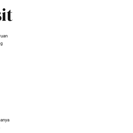
it
ruan
ng
hanya
n