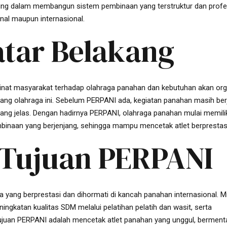
ing dalam membangun sistem pembinaan yang terstruktur dan profe
onal maupun internasional.
atar Belakang
nat masyarakat terhadap olahraga panahan dan kebutuhan akan org
 olahraga ini. Sebelum PERPANI ada, kegiatan panahan masih ber
ang jelas. Dengan hadirnya PERPANI, olahraga panahan mulai memili
mbinaan yang berjenjang, sehingga mampu mencetak atlet berprestas
n Tujuan PERPANI
 yang berprestasi dan dihormati di kancah panahan internasional. Mi
ningkatan kualitas SDM melalui pelatihan pelatih dan wasit, serta
juan PERPANI adalah mencetak atlet panahan yang unggul, bermental