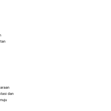
n
atan
garaan
stasi dan
nuju