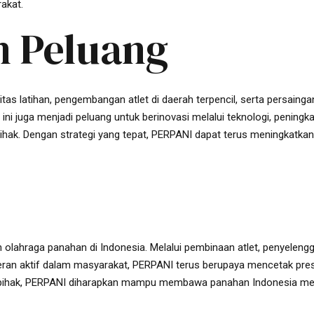
akat.
n Peluang
as latihan, pengembangan atlet di daerah terpencil, serta persainga
ini juga menjadi peluang untuk berinovasi melalui teknologi, peningk
ihak. Dengan strategi yang tepat, PERPANI dapat terus meningkatkan
lahraga panahan di Indonesia. Melalui pembinaan atlet, penyeleng
 peran aktif dalam masyarakat, PERPANI terus berupaya mencetak pre
ihak, PERPANI diharapkan mampu membawa panahan Indonesia me