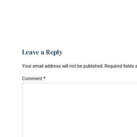
Leave a Reply
Your email address will not be published. Required fields
Comment
*