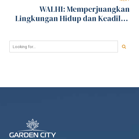
WALHI: Memperjuangkan
Lingkungan Hidup dan Keadilan
untuk Indonesia