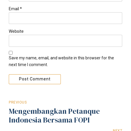
Email *
Website
Save my name, email, and website in this browser for the
next time I comment.
Post Comment
PREVIOUS
Mengembangkan Petanque
Indonesia Bersama FOPI
NEXT