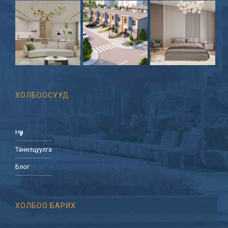
ХОЛБООСУУД
Нүүр
Танилцуулга
Блог
ХОЛБОО БАРИХ