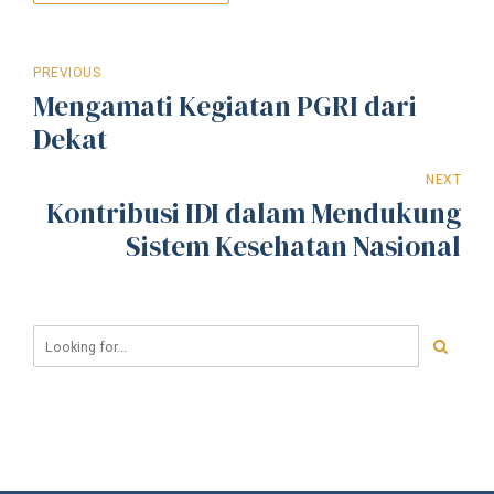
PREVIOUS
Mengamati Kegiatan PGRI dari
Dekat
NEXT
Kontribusi IDI dalam Mendukung
Sistem Kesehatan Nasional