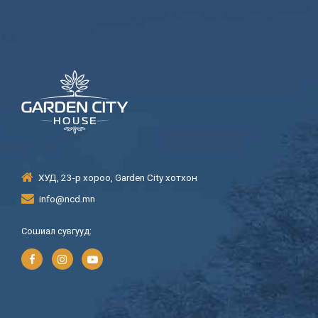
ХУД, 23-р хороо, Garden City хотхон
info@ncd.mn
Сошиал сувгууд: