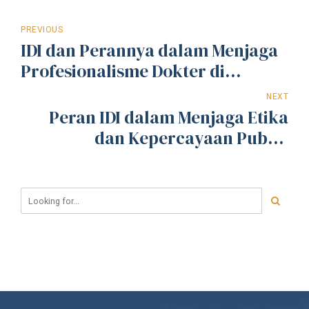
PREVIOUS
IDI dan Perannya dalam Menjaga
Profesionalisme Dokter di
Indonesia
NEXT
Peran IDI dalam Menjaga Etika
dan Kepercayaan Publik
terhadap Profesi Dokter