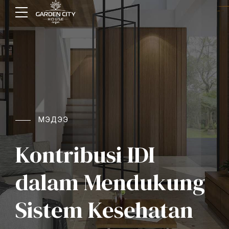
pafikabupatenbuleleng.org
pafikabupatenbangli.org
pafikabupatenkayong.org
idihulusungaitengah.org
idikepulauanselayar.org
pafikabupatensigi.org
iditanatoraja.org
iditorajautara.org
idibulukumba.org
idibulungan.org
idiluwuutara.org
bandar togel
bandar togel
bandar togel
bandar togel
idisoppeng.org
idiluwutimur.org
situs togel
toto togel
toto togel
situs togel
toto togel
toto togel
toto togel
toto togel
toto togel
toto togel
toto togel
toto togel
toto togel
toto togel
situs togel
toto togel
toto togel
toto togel
situs toto
situs toto
situs toto
situs toto
situs toto
situs slot
situs gacor
slot gacor
situs toto
situs gacor
situs slot
situs toto
toto slot
situs toto
situs toto
situs toto
situs slot
toto slot
toto slot
situs slot
toto slot
slot gacor
situs slot
slot gacor
situs slot
slot gacor
slot gacor
situs slot
situs toto
situs gacor
situs slot
slot gacor
slot gacor
situs toto
toto slot
situs toto
situs toto
idipinrang.org
rimbatoto
rimbatoto
rimbatoto
rimbatoto
rimbatoto
rimbatoto
link slot
link slot
link slot
link slot
link slot
link gacor
link gacor
link gacor
link slot
idigowa.org
idiwajo.org
cabe4d
cabe4d
cabe4d
cabe4d
cabe4d
cabe4d
cabe4d
cabe4d
cabe4d
situs togel online
situs togel online
situs togel resmi
situs togel resmi
situs slot gacor
link slot gacor
situs slot resmi
slot gacor hari ini
monperatoto
monperatoto
monperatoto
monperatoto
monperatoto
togel online
monperatoto
monperatoto
monperatoto
monperatoto
monperatoto
monperatoto
monperatoto
monperatoto
situs togel
situs togel
toto togel
toto togel
situs togel
toto togel
toto togel
situs gacor
slot gacor
slot gacor
situs bola
slot gacor
situs toto
slot gacor
situs slot
situs slot
situs gacor
situs slot
МЭДЭЭ
Kontribusi IDI
dalam Mendukung
Sistem Kesehatan