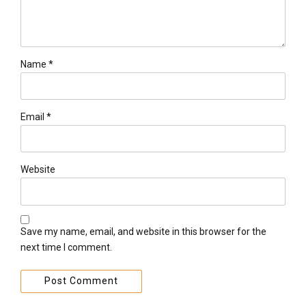
Name *
Email *
Website
Save my name, email, and website in this browser for the
next time I comment.
Post Comment