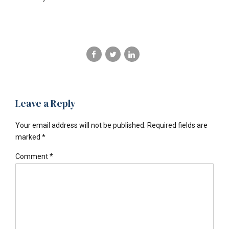
Leave a Reply
Your email address will not be published. Required fields are
marked *
Comment
*