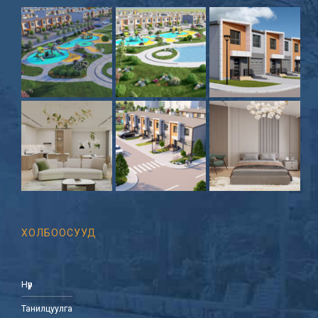
ХОЛБООСУУД
Нүүр
Танилцуулга